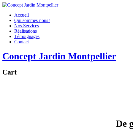
Skip
to
Accueil
content
Qui sommes-nous?
Nos Services
Réalisations
Témoignages
Contact
Concept Jardin Montpellier
Cart
De g