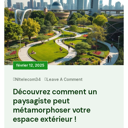
février 12, 2025
Nltelecom34
Leave A Comment
On
Découvrez
Comment
Découvrez comment un
Un
Paysagiste
paysagiste peut
Peut
Métamorphoser
métamorphoser votre
Votre
Espace
espace extérieur !
Extérieur
!