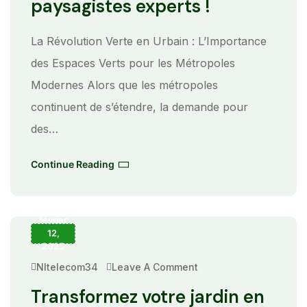
paysagistes experts !
Nos
Paysagistes
Experts
!
La Révolution Verte en Urbain : L’Importance
des Espaces Verts pour les Métropoles
Modernes Alors que les métropoles
continuent de s’étendre, la demande pour
des…
Continue Reading
février
12,
2025
Nltelecom34
Leave A Comment
On
Transformez
Votre
Transformez votre jardin en
Jardin