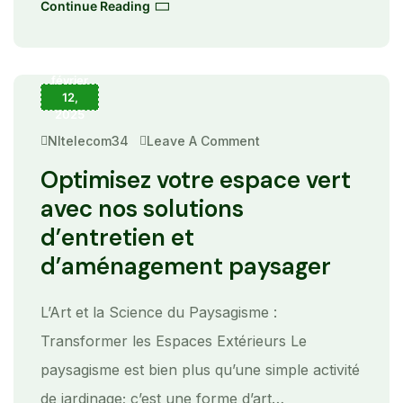
Continue Reading
février
12,
2025
Nltelecom34
Leave A Comment
On
Optimisez
Votre
Optimisez votre espace vert
Espace
Vert
avec nos solutions
Avec
Nos
d’entretien et
Solutions
D’entretien
d’aménagement paysager
Et
D’aménagement
Paysager
L’Art et la Science du Paysagisme :
Transformer les Espaces Extérieurs Le
paysagisme est bien plus qu’une simple activité
de jardinage; c’est une forme d’art…