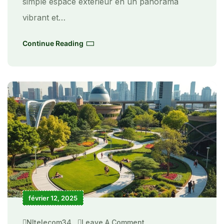
simple espace extérieur en un panorama
vibrant et…
Continue Reading
février 12, 2025
Nltelecom34
Leave A Comment