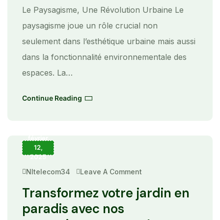
Le Paysagisme, Une Révolution Urbaine Le
paysagisme joue un rôle crucial non
seulement dans l’esthétique urbaine mais aussi
dans la fonctionnalité environnementale des
espaces. La…
Continue Reading
février
12,
2025
Nltelecom34
Leave A Comment
On
Transformez
Votre
Transformez votre jardin en
Jardin
En
paradis avec nos
Paradis
Avec