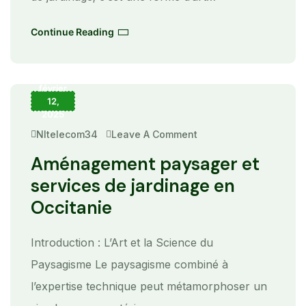
Continue Reading
février
12,
2025
Nltelecom34
Leave A Comment
On
Aménagement
Paysager
Aménagement paysager et
Et
Services
services de jardinage en
De
Jardinage
Occitanie
En
Occitanie
Introduction : L’Art et la Science du
Paysagisme Le paysagisme combiné à
l’expertise technique peut métamorphoser un