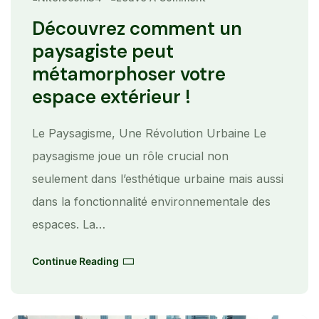
On
Découvrez
Comment
Découvrez comment un
Un
Paysagiste
paysagiste peut
Peut
Métamorphoser
métamorphoser votre
Votre
Espace
espace extérieur !
Extérieur
!
Le Paysagisme, Une Révolution Urbaine Le
paysagisme joue un rôle crucial non
seulement dans l’esthétique urbaine mais aussi
dans la fonctionnalité environnementale des
espaces. La…
Continue Reading