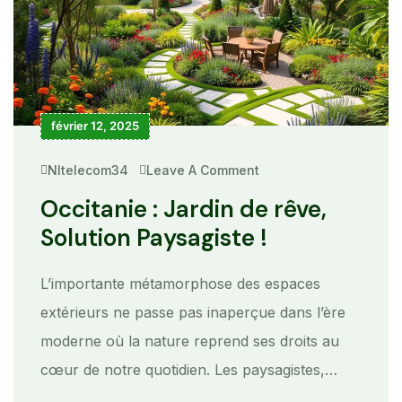
février 12, 2025
Nltelecom34
Leave A Comment
On
Occitanie
:
Occitanie : Jardin de rêve,
Jardin
De
Solution Paysagiste !
Rêve,
Solution
Paysagiste
!
L’importante métamorphose des espaces
extérieurs ne passe pas inaperçue dans l’ère
moderne où la nature reprend ses droits au
cœur de notre quotidien. Les paysagistes,…