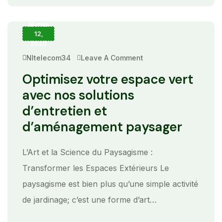
février
12,
2025
Nltelecom34
Leave A Comment
On
Optimisez
Votre
Optimisez votre espace vert
Espace
Vert
avec nos solutions
Avec
Nos
d’entretien et
Solutions
D’entretien
d’aménagement paysager
Et
D’aménagement
Paysager
L’Art et la Science du Paysagisme :
Transformer les Espaces Extérieurs Le
paysagisme est bien plus qu’une simple activité
de jardinage; c’est une forme d’art…