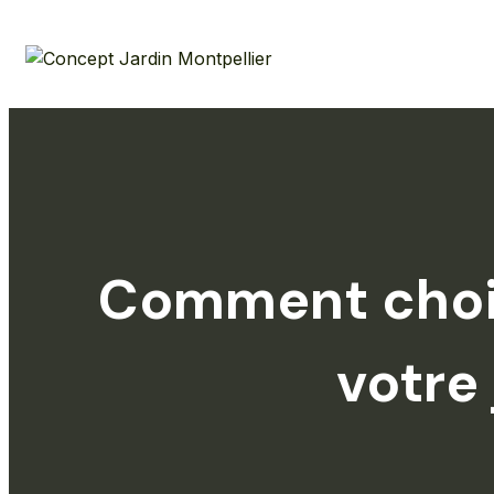
Skip
to
content
Comment chois
votre